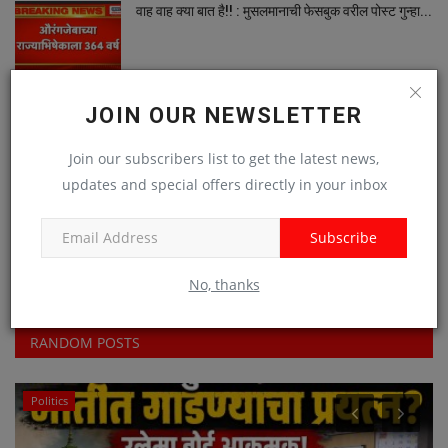
वाह वाह क्या बात है!! : मुसलमानाची फेसबुक वरील पोस्ट गुन्हा...
Viral Video : कोल्हापुरात १.८० कोटीचा सराफा दुकानात
JOIN OUR NEWSLETTER
सिनेमा...
Join our subscribers list to get the latest news,
updates and special offers directly in your inbox
पोलिसांनो जरा सांगा ना! रात्री ११ वाजता कोणत्या कायद्याचे...
Subscribe
No, thanks
RANDOM POSTS
Politics