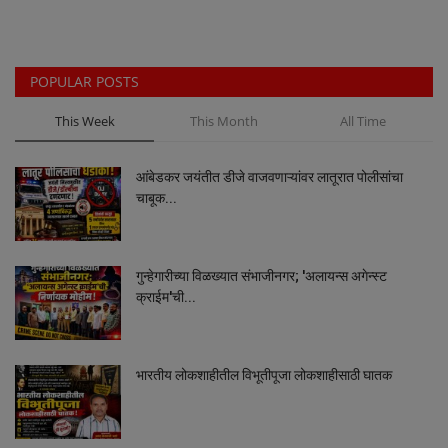
Maharashtra
POPULAR POSTS
Crime
This Week
This Month
All Time
Politics
आंबेडकर जयंतीत डीजे वाजवणाऱ्यांवर लातूरात पोलीसांचा
National
चाबूक...
Educational
गुन्हेगारीच्या विळख्यात संभाजीनगर; 'अलायन्स अगेन्स्ट
Health
क्राईम'ची...
World News
भारतीय लोकशाहीतील विभूतीपूजा लोकशाहीसाठी घातक
Sports
Editor Choice