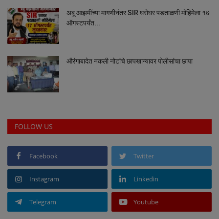
अबू आझमींच्या मागणीनंतर SIR घरोघर पडताळणी मोहिमेला १७
Sociàl
ऑगस्टपर्यंत...
औरंगाबादेत नकली नोटांचे छापखान्यावर पोलीसांचा छापा
FOLLOW US
Facebook
Twitter
Instagram
Linkedin
Telegram
Youtube