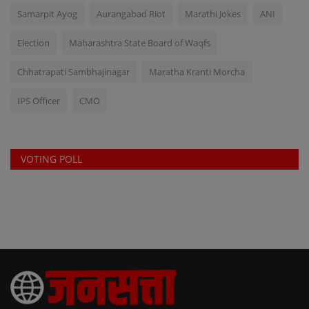
Samarpit Ayog
Aurangabad Riot
Marathi Jokes
ANI
Election
Maharashtra State Board of Waqfs
Chhatrapati Sambhajinagar
Maratha Kranti Morcha
IPS Officer
CMO
VOTING POLL