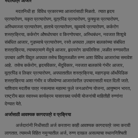
मदतपात्र आजार
मदतनिधी हा विविध प्रकारच्या आजारांसाठी मिळतो. त्यात हृदय
प्रत्यारोपण, यकृत प्रत्यारोपण, मूत्रपिंड प्रत्यारोपण, फुफ्फुस प्रत्यारोपण,
अस्थिमज्जा प्रत्यारोपण, हाताचे प्रत्यारोपण, खुब्याचे प्रत्यारोपण, कर्करोग
शस्त्रक्रिया, कर्करोग औषधोपचार व किरणोपचार, अस्थिबंधन, नवजात शिशूचे
संबंधित आजार, गुडघ्याचे प्रत्यारोपण, रस्ते अपघात ,लहान बालकांच्या संबंधित
शस्त्रक्रिया, त्याचप्रमाणे मेंदूचे आजार, हृदयरोग डायलिसिस ,जळीत रुग्णावरील
उपचार आणि विद्युत अपघात तसेच विद्युतजळीत रुग्ण अशा विविध आजारांचा समावेश
आहे. तसेच कर्करोग, हृदयविकार, मेंदूविकार, नवजात बालकांचे गंभीर आजार,
मूत्रपिंड व लिव्हर प्रत्यारोपण, अपघातातील शस्त्रक्रिया, महागड्या ऑर्थोपेडिक
शस्त्रक्रिया अशा गंभीर व जीवघेण्या आजारांवरील उपचारासाठी मदत दिली जाते.
याशिवाय मदतीस पात्र नसल्यास महात्मा फुले जनआरोग्य योजना, आयुष्मान भारत,
राष्ट्रीय बाल स्वास्थ्य कार्यक्रम यासारख्या पर्यायी योजनांची माहितीही रुग्णांना
देण्यात येते.
अर्जासाठी आवश्यक कागदपत्रे व प्रक्रिया
अर्जदारांनी निधीसाठी अर्ज करताना काही आवश्यक कागदपत्रे जमा करावी
लागतात. त्यामध्ये विहित नमुन्यातील अर्ज, रुग्ण दाखल असल्याचा स्थाननिश्चिती