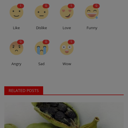
1
0
1
0
Like
Dislike
Love
Funny
0
0
1
Angry
Sad
Wow
RELATED POSTS