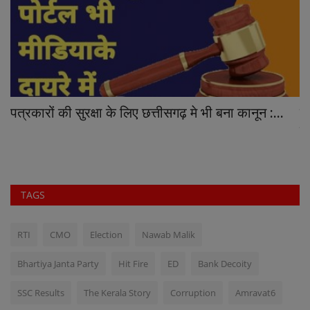
ोक
पत्रकारों की सुरक्षा के लिए छत्तीसगढ़ मे भी बना कानून :...
इन
हृ
TAGS
RTI
CMO
Election
Nawab Malik
Bhartiya Janta Party
Hit Fire
ED
Bank Decoity
SSC Results
The Kerala Story
Corruption
Amravat6