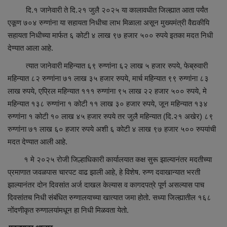
दि.१ जानेवारी ते दि.२१ जुलै २०२५ या कालावधीत जिल्ह्यात आता पर्यंत
एकूण ७०४ रुग्णांना या सहायता निधीचा लाभ मिळाला असून मुख्यमंत्री वैद्यकीयि
सहायता निधीच्या मार्फत ६ कोटी ४ लाख ९७ हजार ५०० रुपये इतका मदत निधी
देण्यात आला आहे.
त्यात जानेवारी महिन्यात ६९ रुग्णांना ६२ लाख ५ हजार रुपये, फेब्रुवारी
महिन्यात ८२ रुग्णांना ७१ लाख ३५ हजार रुपये, मार्च महिन्यात ९९ रुग्णांना ८३
लाख रुपये, एप्रिल महिन्यात १११ रुग्णांना ९५ लाख २२ हजार ५०० रुपये, मे
महिन्यात १३८ रुग्णांना १ कोटी ११ लाख ३० हजार रुपये, जून महिन्यात १३४
रुग्णांना १ कोटी १० लाख ४५ हजार रुपये तर जुलै महिन्यात (दि.२१ अखेर) ८९
रुग्णांना ७१ लाख ६० हजार रुपये अशी ६ कोटी ४ लाख ९७ हजार ५०० रुपयांची
मदत देण्यात आली आहे.
१ मे २०२५ रोजी जिल्हाधिकारी कार्यालयात कक्ष सुरू झाल्यानंतर मदतीच्या
प्रमाणात जवळपास चारपट वाढ झाली आहे, हे विशेष. रुग्ण दवाखान्यात भरती
झाल्यानंतर दोन दिवसांत अर्ज दाखल केल्यास व कागदपत्रे पूर्ण असल्यास पाच
दिवसांतच निधी संबंधित रुग्णालयाच्या खात्यात जमा होतो. सध्या जिल्ह्यातील १६८
नोंदणीकृत रुग्णालयांमधून हा निधी मिळवता येतो.