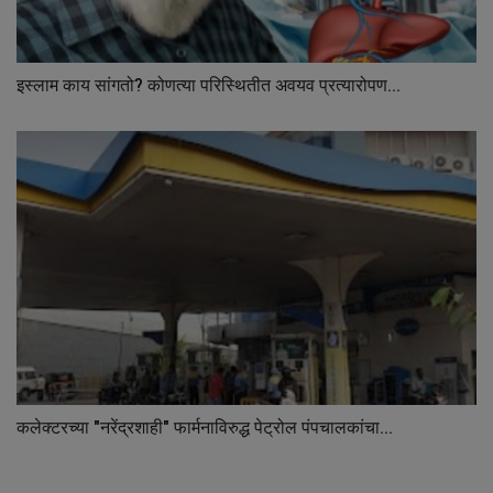
इस्लाम काय सांगतो? कोणत्या परिस्थितीत अवयव प्रत्यारोपण...
कलेक्टरच्या "नरेंद्रशाही" फार्मनाविरुद्ध पेट्रोल पंपचालकांचा...