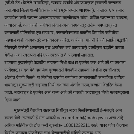
(जीओ टॅग) केलेले छायाचित्रे, उपचार खर्चाचे अंदाजपत्रक (खासगी रुग्णालय
असल्यास जिल्हा शल्यचिकित्सक यांचे प्रमाणपत्र आवश्यक), १ लाख ६० हजार
रुपयांपेक्षा कमी उत्पन्न असल्याबाबतचा तहसीलदार यांचा वार्षिक उत्पन्नाचा दाखला,
आधारकार्ड, आजाराशी संबंधित निदानात्मक कागदपत्रे तसेच अपघातग्रस्त
रुग्णासाठी पोलिसांचा एफआयआर, प्रत्यारोपणाच्या बाबतीत विभागीय समितीचा
अहवाल अशी कागदपत्रे बंधनकारक आहेत. अर्थसाह्य मागणी ही ऑनलाईन पद्धतीने
ईमेलद्वारे केलेली असल्यास मूळ अर्जासह सर्व कागदपत्रे एकत्रित पद्धतीने वाचता
येतील अशा स्वरूपात पीडीएफ स्वरूपात ती पाठवावी लागतात.
राज्याचा मुख्यमंत्री वैद्यकीय सहायता निधी कक्ष हा एकमेव कक्ष आहे की या कक्षाला
परदेशातून मदत येते म्हणजेच मुख्यमंत्री वैद्यकीय सहायता निधीला एफसीआरए
अंतर्गत देणगी मिळते. या निधीचा उपयोग रुग्णांच्या उपचारासाठी सामाजिक दायित्व
भावनेतून मुख्यमंत्री सहायता निधी कक्षाच्या अंतर्गत गरजू रुग्णांना वितरित केला
जातो. महाराष्ट्र हे एकमेव असं राज्य आहे की यासाठी परदेशातून निधी महाराष्ट्राला
दिला जातो.
मुख्यमंत्री वैद्यकीय सहायता निधीतून मदत मिळविण्यासाठी ई-मेलद्वारे अर्ज
करता येतो. त्यासाठी ई-मेल आयडी aao.cmrf-mh@mah.gov.in असा आहे.
अधिक माहितीसाठी टोल फ्री क्रमांक- 18001232211 आहे. यावर फोन केल्यास
देखील रुग्णाला योजनेच्या लाभ घेण्यासाठीची माहिती उपलब्ध आहे.