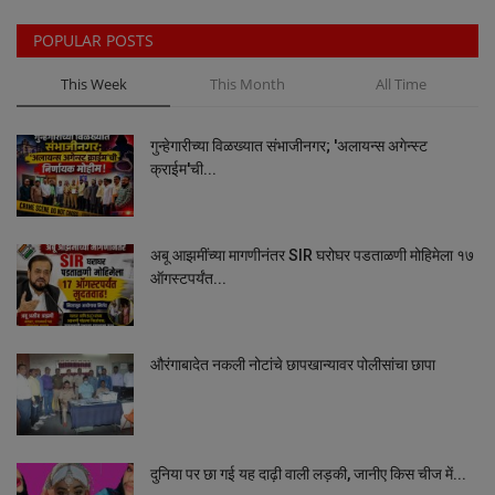
POPULAR POSTS
This Week
This Month
All Time
गुन्हेगारीच्या विळख्यात संभाजीनगर; 'अलायन्स अगेन्स्ट
क्राईम'ची...
अबू आझमींच्या मागणीनंतर SIR घरोघर पडताळणी मोहिमेला १७
ऑगस्टपर्यंत...
औरंगाबादेत नकली नोटांचे छापखान्यावर पोलीसांचा छापा
दुनिया पर छा गई यह दाढ़ी वाली लड़की, जानीए किस चीज में...