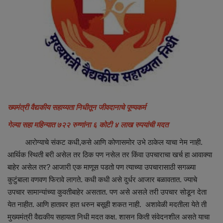
Maharashtra
Crime
Politics
National
ख्यमंत्री वैद्यकीय सहाय्यता निधीतून जीवदानाचे पूण्यकर्म
Educational
गेल्या सहा महिन्यात ७२२ रुग्णांना ६ कोटी ४ लाख रुपयांची मदत
आरोग्याचे संकट कधी,कसे आणि कोणासमोर उभे ठाकेल याचा नेम नाही.
Health
आर्थिक स्थिती बरी असेल तर ठिक पण नसेल तर किंवा उपचाराचा खर्च हा आवाक्या
बाहेर असेल तर? आजारी एक माणूस पडतो पण त्याच्या उपचारासाठी सगळ्या
World News
कुटुंबाला वणवण फिरावे लागते. कधी कधी असे दुर्धर आजार बळावतात. ज्याचे
उपचार सामान्यांच्या कुवतीबाहेर असतात. पण असे असले तरी उपचार सोडून देता
Sports
येत नाहीत. आणि हातावर हात धरुन बसूही शकत नाही. अशावेळी मदतीला येते ती
मुख्यमंत्री वैद्यकीय सहायता निधी मदत कक्ष. शासन किती संवेदनशील असते याचा
Editor Choice