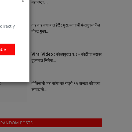
महाराष्ट्र...
वाह वाह क्या बात है!! : मुसलमानाची फेसबुक वरील
directly
पोस्ट गुन्हा...
ibe
Viral Video : कोल्हापुरात १.८० कोटीचा सराफा
दुकानात सिनेमा...
पोलिसांनो जरा सांगा ना! रात्री ११ वाजता कोणत्या
कायद्याचे...
RANDOM POSTS