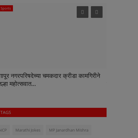
Sports
Politics
ंगापूर नगरपरिषदेच्या चमकदार क्रीडा कामगिरीने
20 छात्रों की म
ल्हा महोत्सवात...
प्रधान...
TAGS
NCP
Marathi Jokes
MP Janardhan Mishra