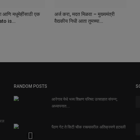
ोग आणि मधुमेहींसाठी एक
अर्ज करा, मदत मिळवा – मुख्यमंत्री
to is...
वैद्यकीय निधी आता तुमच्या...
RANDOM POSTS
S
आरेगाव येथे भव्य शिक्षण परिषद उत्साहात संपन्न;
अध्यापनात...
सरल
पैठण गेट ते सिटी चौक रस्त्यावरील अतिक्रमणे हटवली