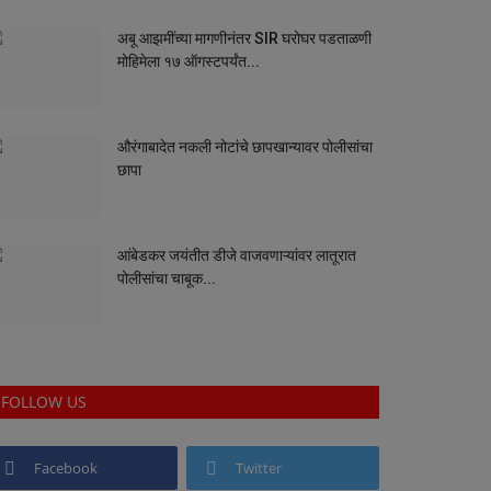
अबू आझमींच्या मागणीनंतर SIR घरोघर पडताळणी
मोहिमेला १७ ऑगस्टपर्यंत...
औरंगाबादेत नकली नोटांचे छापखान्यावर पोलीसांचा
छापा
आंबेडकर जयंतीत डीजे वाजवणाऱ्यांवर लातूरात
पोलीसांचा चाबूक...
FOLLOW US
Facebook
Twitter