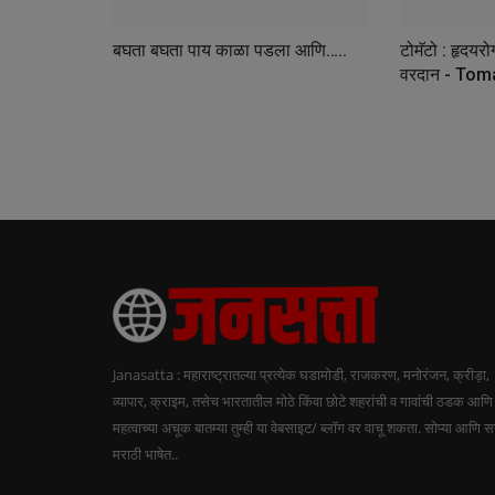
बघता बघता पाय काळा पडला आणि…..
टोमॅटो : हृदयर
वरदान - Toma
Janasatta : महाराष्ट्रातल्या प्रत्येक घडामोडी, राजकरण, मनोरंजन, क्रीड़ा,
व्यापार, क्राइम, तसेच भारतातील मोठे किंवा छोटे शहरांची व गावांची ठडक आणि
महत्वाच्या अचूक बातम्या तुम्ही या वेबसाइट/ ब्लॉग वर वाचू शकता. सोप्या आणि 
मराठी भाषेत..