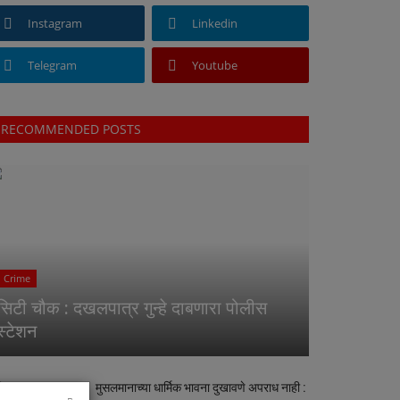
Instagram
Linkedin
Telegram
Youtube
RECOMMENDED POSTS
Crime
सिटी चौक : दखलपात्र गुन्हे दाबणारा पोलीस
स्टेशन
मुसलमानाच्या धार्मिक भावना दुखावणे अपराध नाही :