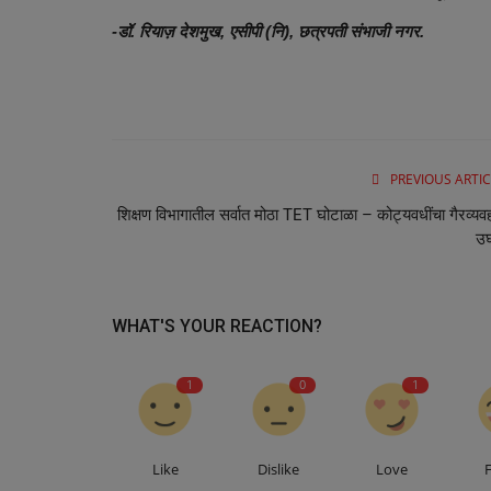
My City
-डॉ. रियाज़ देशमुख, एसीपी (नि), छत्रपती संभाजी नगर.
PREVIOUS ARTIC
शिक्षण विभागातील सर्वात मोठा TET घोटाळा – कोट्यवधींचा गैरव्यव
उ
ड्रेनेजचा कहर! संजय नगर–बायजीपुऱ्यात
पाणी रस्त्यावर,...
WHAT'S YOUR REACTION?
1
0
1
Like
Dislike
Love