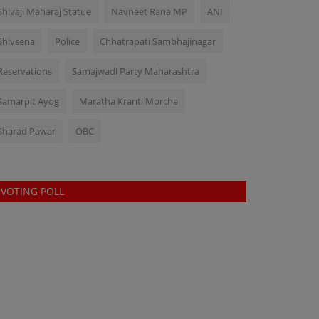
Shivaji Maharaj Statue
Navneet Rana MP
ANI
Shivsena
Police
Chhatrapati Sambhajinagar
Reservations
Samajwadi Party Maharashtra
Samarpit Ayog
Maratha Kranti Morcha
Sharad Pawar
OBC
VOTING POLL