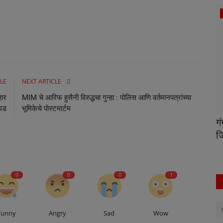
Health
LE
NEXT ARTICLE
हार
MIM चे आरिफ हुसैनी विरुद्धचा गुन्हा : पोलिस आणि वर्तमानपत्रांच्या
घड
भूमिकेचे पोस्टमार्टम
 दुषित
डॉ. आंबेडकर मिशन दवाखान्याची दर रविवारी मोफत
ग
ओपीडी सुरू
जि
0
0
0
1
Funny
Angry
Sad
Wow