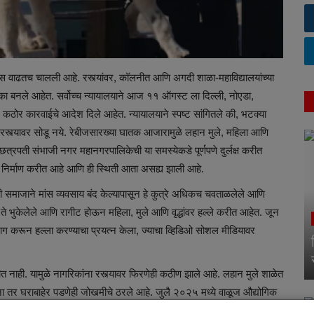
स वाढतच चालली आहे. रस्त्यांवर, कॉलनीत आणि अगदी शाळा-महाविद्यालयांच्या
का बनले आहेत. सर्वोच्च न्यायालयाने आज ११ ऑगस्ट ला दिल्ली, नोएडा,
ेवर कठोर कारवाईचे आदेश दिले आहेत. न्यायालयाने स्पष्ट सांगितले की, भटक्या
पुन्हा रस्त्यावर सोडू नये. रेबीजसारख्या घातक आजारामुळे लहान मुले, महिला आणि
छत्रपती संभाजी नगर महानगरपालिकेची या समस्येकडे पूर्णपणे दुर्लक्ष करीत
ोका निर्माण करीत आहे आणि ही स्थिती आता असह्य झाली आहे.
 समाजाने मांस व्यवसाय बंद केल्यापासून हे कुत्रे अधिकच चवताळलेले आणि
ते भुकेलेले आणि रागीट होऊन महिला, मुले आणि वृद्धांवर हल्ले करीत आहेत. जून
लाग करून हल्ला करण्याचा प्रयत्न केला, ज्याचा व्हिडिओ सोशल मीडियावर
 यामुळे नागरिकांना रस्त्यावर फिरणेही कठीण झाले आहे. लहान मुले शाळेत
ा तर घराबाहेर पडणेही जोखमीचे ठरले आहे. जुलै २०२५ मध्ये वाळूज औद्योगिक
 केले, ज्यात एक हरिण जखमी झाले. हे दाखवते की, ही समस्या केवळ माणसांपुरती