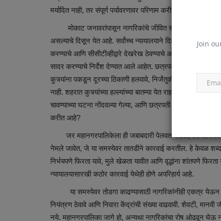
मर्यादित नाही, तर संपूर्ण पर्यावरणावर परिणाम करीत आहे.
मोकाट जनावरांपासून नागरिकांचे जीवित संरक्षण करण्याची जबाबदार
असल्याचे दिसून येत आहे. सर्वोच्च न्यायालयाने दिल्लीतील अधिकाऱ्यांना
Join ou
करण्याचे आणि सीसीटीव्हीद्वारे देखरेख ठेवण्याचे आदेश दिले आहेत. प्
सादर करण्याचे निर्देश देण्यात आले आहेत. छत्रपती संभाजी नगर म
कुत्र्यांना पकडून दूरच्या ठिकाणी हलवावे, निर्जंतुकीकरण आणि लसी
नाही. शहरात कुत्र्यांच्या हल्ल्यांच्या बातम्या येत राहतात, तरीही प
चावण्याच्या घटना नोंदवल्या गेल्या, आणि छत्रपती संभाजी नगरातही स्
करीत आहे?
जर महानगरपालिकेला ही जबाबदारी पेलवत नसेल, तर अधिकाऱ्यांनी 
नेमले जावेत, जे या समस्येवर तातडीने कारवाई करतील. हे केवळ शब्द 
निर्भयपणे फिरता यावे, मुले खेळता यावीत आणि वृद्धांना शांतपणे फिरत
न्यायालयासारखी कठोर कारवाई येथेही होणे अपरिहार्य आहे.
या समस्येवर तोडगा काढण्यासाठी नागरिकांनीही एकत्र येऊन महानगर
नियंत्रण ठेवावे आणि निवारा केंद्रांची संख्या वाढवावी. शेवटी, मानवी 
नये. महानगरपालिका जागे हो, अन्यथा नागरिकांचा रोष ओढवून घेऊ