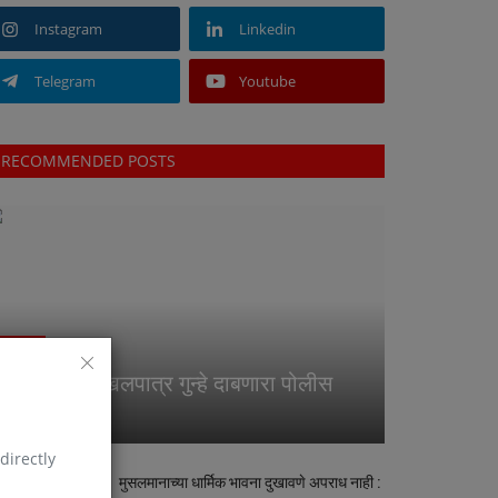
Instagram
Linkedin
Telegram
Youtube
RECOMMENDED POSTS
Crime
सिटी चौक : दखलपात्र गुन्हे दाबणारा पोलीस
स्टेशन
directly
मुसलमानाच्या धार्मिक भावना दुखावणे अपराध नाही :