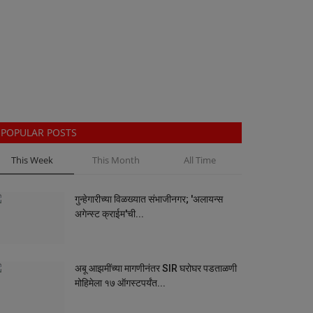
POPULAR POSTS
This Week
This Month
All Time
गुन्हेगारीच्या विळख्यात संभाजीनगर; 'अलायन्स
अगेन्स्ट क्राईम'ची...
अबू आझमींच्या मागणीनंतर SIR घरोघर पडताळणी
मोहिमेला १७ ऑगस्टपर्यंत...