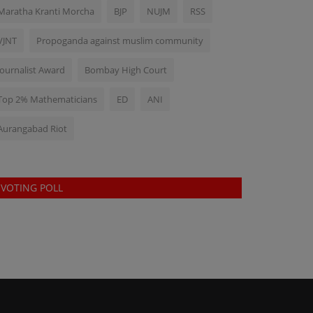
Maratha Kranti Morcha
BJP
NUJM
RSS
VJNT
Propoganda against muslim community
Journalist Award
Bombay High Court
Top 2% Mathematicians
ED
ANI
Aurangabad Riot
VOTING POLL