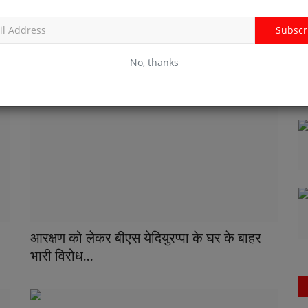
PFI च्या आडून NIA चा वहदते इस्लामीचे
Subscr
कार्यकर्त्यांचे घरावर...
No, thanks
आरक्षण को लेकर बीएस येदियुरप्पा के घर के बाहर
भारी विरोध...