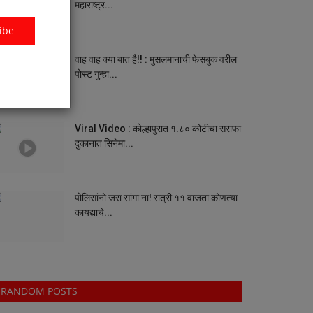
महाराष्ट्र...
ibe
वाह वाह क्या बात है!! : मुसलमानाची फेसबुक वरील
पोस्ट गुन्हा...
Viral Video : कोल्हापुरात १.८० कोटीचा सराफा
दुकानात सिनेमा...
पोलिसांनो जरा सांगा ना! रात्री ११ वाजता कोणत्या
कायद्याचे...
RANDOM POSTS