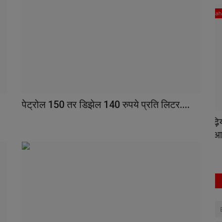
Maharashtra
पेट्रोल 150 तर डिझेल 140 रुपये प्रति लिटर....
सीढ़ियाँ चढ़कर बटालियन दफ्तर में टहला तेंदुआ,
ब
एसआरपीएफ...
इ