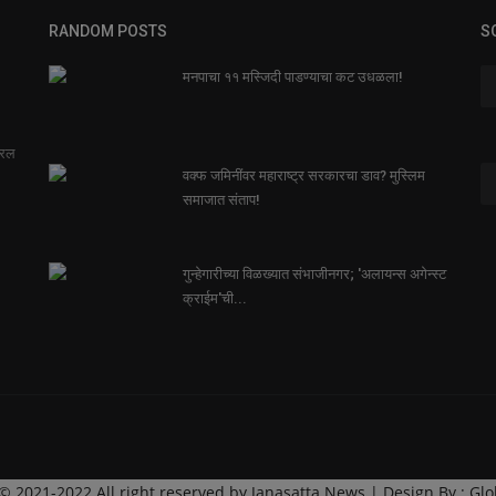
RANDOM POSTS
S
मनपाचा ११ मस्जिदी पाडण्याचा कट उधळला!
सरल
वक्फ जमिनींवर महाराष्ट्र सरकारचा डाव? मुस्लिम
समाजात संताप!
गुन्हेगारीच्या विळख्यात संभाजीनगर; 'अलायन्स अगेन्स्ट
क्राईम'ची...
© 2021-2022 All right reserved by Janasatta News | Design By :
Glo