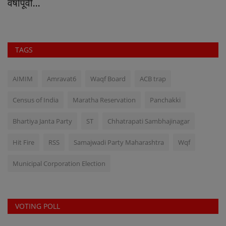
वर्षांपूर्वी...
TAGS
AIMIM
Amravat6
Waqf Board
ACB trap
Census of India
Maratha Reservation
Panchakki
Bhartiya Janta Party
ST
Chhatrapati Sambhajinagar
Hit Fire
RSS
Samajwadi Party Maharashtra
Wqf
Municipal Corporation Election
VOTING POLL