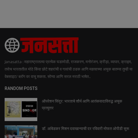
Janasatta : महाराष्ट्रातल्या प्रत्येक घडामोडी, राजकरण, मनोरंजन, क्रीड़ा, व्यापार, क्राइम,
तसेच भारतातील मोठे किंवा छोटे शहरांची व गावांची ठडक आणि महत्वाच्या अचूक बातम्या तुम्ही या
वेबसाइट/ ब्लॉग वर वाचू शकता. सोप्या आणि सरल मराठी भाषेत..
RANDOM POSTS
ऑपरेशन सिंदूर: भारताचे शौर्य आणि आतंकवादाविरुद्ध अचूक
प्रत्युत्तर
डॉ. आंबेडकर मिशन दवाखान्याची दर रविवारी मोफत ओपीडी सुरू