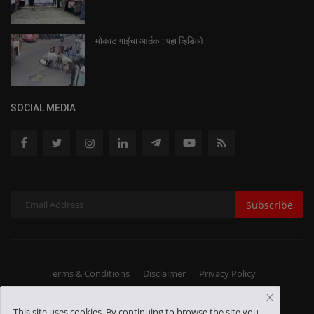
मोकाट गाईंचा आतंक : पहा व्हिडिओ
SOCIAL MEDIA
Subscribe
Terms & Conditions
Disclaimer
Privacy Policy
This site uses cookies. By continuing to browse the site you