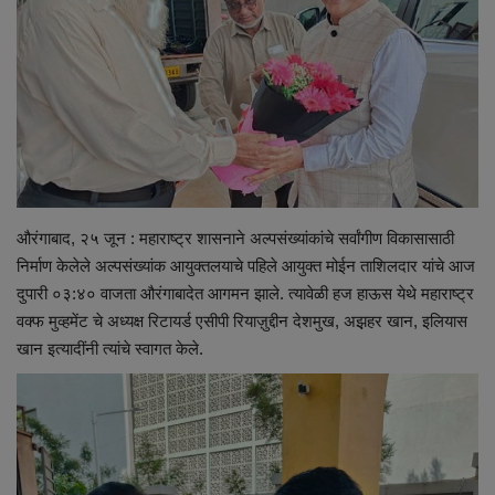
Maharashtra
Crime
Politics
National
औरंगाबाद, २५ जून : महाराष्ट्र शासनाने अल्पसंख्यांकांचे सर्वांगीण विकासासाठी
Educational
निर्माण केलेले अल्पसंख्यांक आयुक्तलयाचे पहिले आयुक्त मोईन ताशिलदार यांचे आज
दुपारी ०३:४० वाजता औरंगाबादेत आगमन झाले. त्यावेळी हज हाऊस येथे महाराष्ट्र
Health
वक्फ मुव्हमेंट चे अध्यक्ष रिटायर्ड एसीपी रियाज़ुद्दीन देशमुख, अझ़हर खान, इलियास
खान इत्यादींनी त्यांचे स्वागत केले.
World News
Sports
Editor Choice