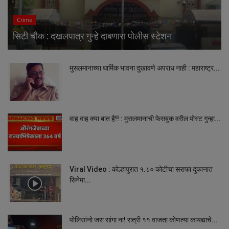
Crime
सिटी चौक : दखलपात्र गुन्हे दाबणारा पोलीस स्टेशन
मुसलमानाच्या धार्मिक भावना दुखावणे अपराध नाही : महाराष्ट्र...
वाह वाह क्या बात है!! : मुसलमानाची फेसबुक वरील पोस्ट गुन्हा...
Viral Video : कोल्हापुरात १.८० कोटीचा सराफा दुकानात
सिनेमा...
पोलिसांनो जरा सांगा ना! रात्री ११ वाजता कोणत्या कायद्याचे...