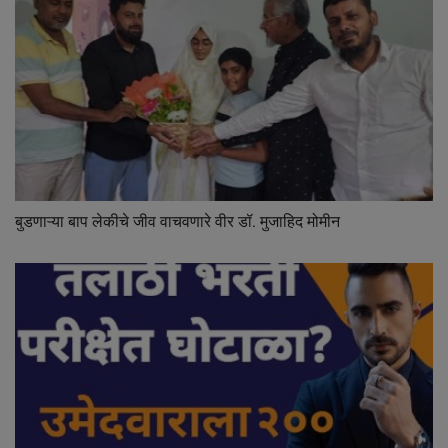
बुडणाऱ्या बाप लेकीचे जीव वाचवणारे वीर डॉ. मुजाहिद मोमीन