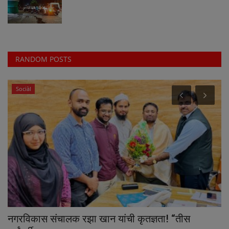
RANDOM POSTS
Sociàl
नगरविकास संचालक रझा खान यांची कृतज्ञता! “तीस
भा