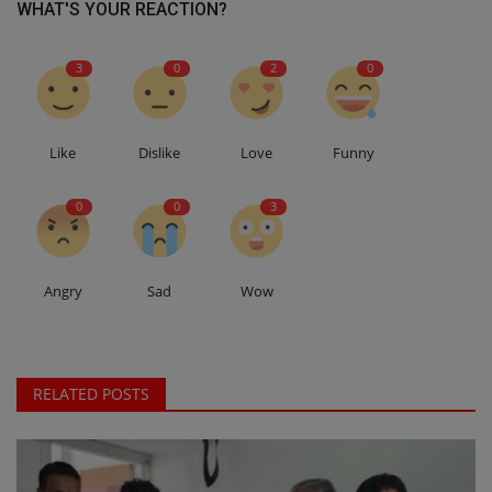
WHAT'S YOUR REACTION?
3
0
2
0
Like
Dislike
Love
Funny
0
0
3
Angry
Sad
Wow
RELATED POSTS