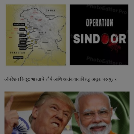
ऑपरेशन सिंदूर: भारताचे शौर्य आणि आतंकवादाविरुद्ध अचूक प्रत्युत्तर