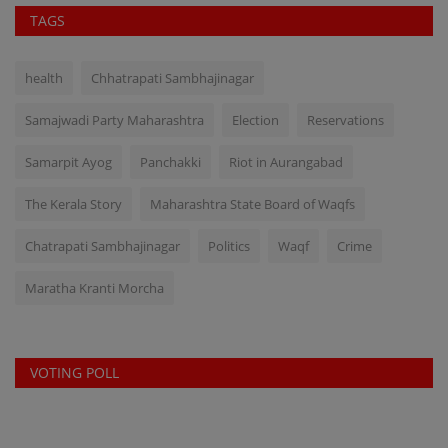
TAGS
health
Chhatrapati Sambhajinagar
Samajwadi Party Maharashtra
Election
Reservations
Samarpit Ayog
Panchakki
Riot in Aurangabad
The Kerala Story
Maharashtra State Board of Waqfs
Chatrapati Sambhajinagar
Politics
Waqf
Crime
Maratha Kranti Morcha
VOTING POLL