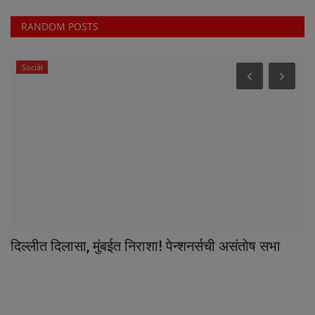
RANDOM POSTS
Sociàl
दिल्लीत दिलासा, मुंबईत निराशा! पेन्शनर्सची असंतोष सभा
गो