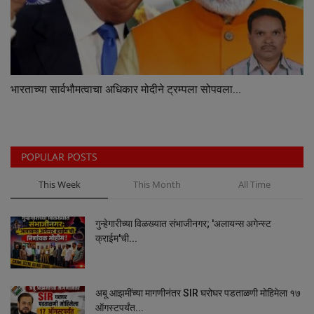
भारताच्या सार्वभौमत्वाचा अधिकार मोदीने ट्रम्पला सोपवला...
POPULAR POSTS
This Week
This Month
All Time
गुन्हेगारीच्या विळख्यात संभाजीनगर; 'अलायन्स अगेन्स्ट
क्राईम'ची...
अबू आझमींच्या मागणीनंतर SIR घरोघर पडताळणी मोहिमेला १७
ऑगस्टपर्यंत...