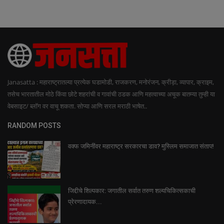
Janasatta : महाराष्ट्रातल्या प्रत्येक घडामोडी, राजकरण, मनोरंजन, क्रीड़ा, व्यापार, क्राइम,
तसेच भारतातील मोठे किंवा छोटे शहरांची व गावांची ठडक आणि महत्वाच्या अचूक बातम्या तुम्ही या
वेबसाइट/ ब्लॉग वर वाचू शकता. सोप्या आणि सरल मराठी भाषेत..
RANDOM POSTS
वक्फ जमिनींवर महाराष्ट्र सरकारचा डाव? मुस्लिम समाजात संताप!
जिद्दीचे शिल्पकार: जगातील सर्वात तरुण शल्यचिकित्सकाची
प्रेरणादायक...