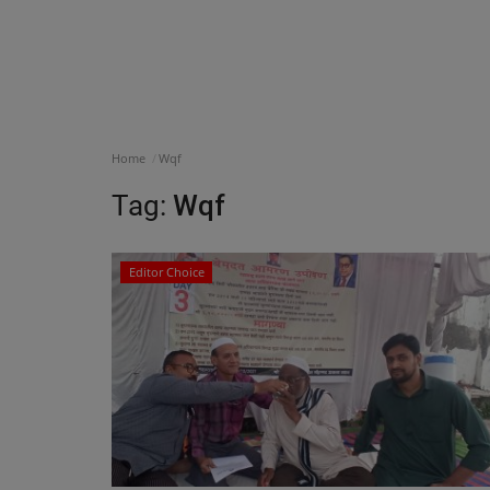
Home
Wqf
Tag:
Wqf
Editor Choice