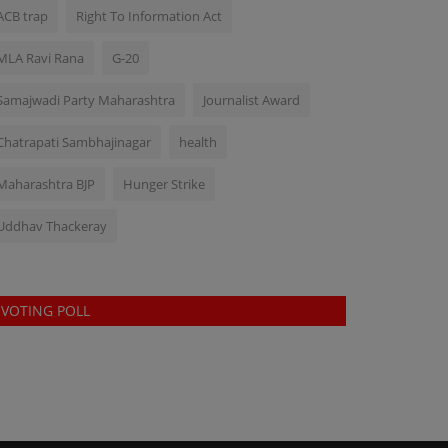
ACB trap
Right To Information Act
MLA Ravi Rana
G-20
Samajwadi Party Maharashtra
Journalist Award
Chatrapati Sambhajinagar
health
Maharashtra BJP
Hunger Strike
Uddhav Thackeray
VOTING POLL