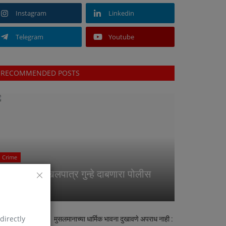
Instagram
Linkedin
Telegram
Youtube
RECOMMENDED POSTS
Crime
सिटी चौक : दखलपात्र गुन्हे दाबणारा पोलीस
स्टेशन
directly
मुसलमानाच्या धार्मिक भावना दुखावणे अपराध नाही :