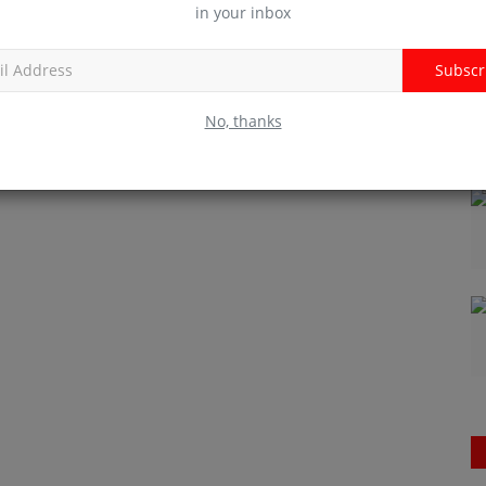
in your inbox
Subscr
No, thanks