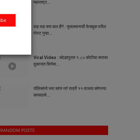
महाराष्ट्र...
ibe
वाह वाह क्या बात है!! : मुसलमानाची फेसबुक वरील
पोस्ट गुन्हा...
Viral Video : कोल्हापुरात १.८० कोटीचा सराफा
दुकानात सिनेमा...
पोलिसांनो जरा सांगा ना! रात्री ११ वाजता कोणत्या
कायद्याचे...
RANDOM POSTS