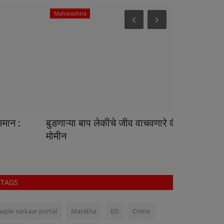
Maharashtra
World News
ुडणाऱ्या बाप लेकीचे जीव वाचवणारे वीर डॉ. मुजाहिद
इराण-अमेरिका युद
ोमीन
वाढती...
TAGS
aaple sarkaar portal
Maratha
ED
Crime