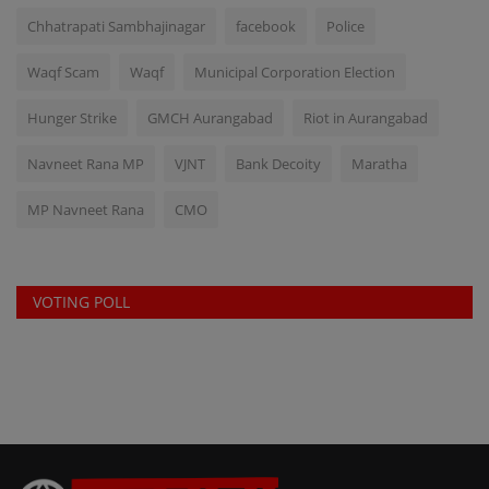
Chhatrapati Sambhajinagar
facebook
Police
Waqf Scam
Waqf
Municipal Corporation Election
Hunger Strike
GMCH Aurangabad
Riot in Aurangabad
Navneet Rana MP
VJNT
Bank Decoity
Maratha
MP Navneet Rana
CMO
VOTING POLL