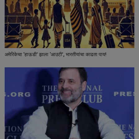
अमेरिकेचा ‘हाऊडी’ झाला ‘आउटी’, भारतीयांचा काढता पाय!