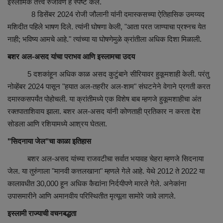
इस्लामिक तत्त्वे रुजविणे हे स्पष्ट केले.
8 डिसेंबर 2024 रोजी जौलानी यांनी दमास्कसच्या ऐतिहासिक उमय्यद
Sociàl
मशिदीत पहिले भाषण दिले. त्यांनी घोषणा केली, "आता परत जाण्याचा प्रश्नच येत
नाही; भविष्य आमचे आहे." त्यांच्या या घोषणेमुळे क्रांतीला अधिक दिशा मिळाली.
बशर अल-असद यांचा पराभव आणि इस्लामचा उदय
5 दशकांहून अधिक काळ असद कुटुंबाने सीरियावर हुकूमशाही केली. परंतु
नोव्हेंबर 2024 पासून "हयात अल-तहरीर अल-शाम" संघटनेने वेगाने प्रगती करत
दमास्कसपर्यंत पोहोचली. या क्रांतीमध्ये एक विशेष बाब म्हणजे हुकूमशाहीचा अंत
रक्तपाताशिवाय झाला. बशर अल-असद यांनी कोणताही प्रतिकार न करता देश
सोडला आणि रशियामध्ये आश्रय घेतला.
"सिदनाया जेल"चा काळा इतिहास
बशर अल-असद यांच्या राजवटीचा सर्वात भयावह चेहरा म्हणजे सिदनाया
जेल. या तुरुंगाला "मानवी कत्तलखाना" म्हणले गेले आहे. येथे 2012 ते 2022 या
कालावधीत 30,000 हून अधिक कैद्यांना निर्दयीपणे मारले गेले. अनेकांना
उपासमारीने आणि अमानवीय परिस्थितीत मृत्यूला सामोरे जावे लागले.
इस्लामी राज्याची वचनबद्धता