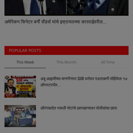
अमेरिकन सिनेटर बर्नी सँडर्स यांचे इस्रायलच्या कारवाईवरील...
POPULAR POSTS
This Week
This Month
All Time
अबू आझमींच्या मागणीनंतर SIR घरोघर पडताळणी मोहिमेला १७
ऑगस्टपर्यंत...
औरंगाबादेत नकली नोटांचे छापखान्यावर पोलीसांचा छापा