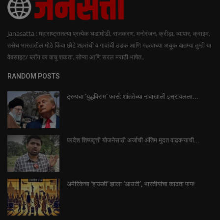
Janasatta : महाराष्ट्रातल्या प्रत्येक घडामोडी, राजकरण, मनोरंजन, क्रीड़ा, व्यापार, क्राइम,
तसेच भारतातील मोठे किंवा छोटे शहरांची व गावांची ठडक आणि महत्वाच्या अचूक बातम्या तुम्ही या
वेबसाइट/ ब्लॉग वर वाचू शकता. सोप्या आणि सरल मराठी भाषेत..
RANDOM POSTS
ट्रम्पचा 'युद्धविराम' फार्स: शांततेच्या नावाखाली इस्रायलला...
परदेश शिष्यवृत्ती योजनेसाठी अर्जाची अंतिम मुदत वाढवण्याची...
अमेरिकेचा ‘हाऊडी’ झाला ‘आउटी’, भारतीयांचा काढता पाय!