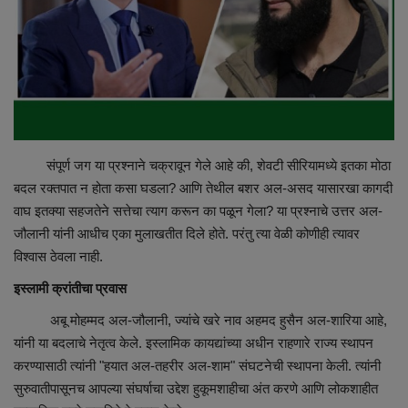
Maharashtra
Crime
Politics
संपूर्ण जग या प्रश्नाने चक्रावून गेले आहे की, शेवटी सीरियामध्ये इतका मोठा
National
बदल रक्तपात न होता कसा घडला? आणि तेथील बशर अल-असद यासारखा कागदी
वाघ इतक्या सहजतेने सत्तेचा त्याग करून का पळून गेला? या प्रश्नाचे उत्तर अल-
Educational
जौलानी यांनी आधीच एका मुलाखतीत दिले होते. परंतु त्या वेळी कोणीही त्यावर
विश्वास ठेवला नाही.
Health
इस्लामी क्रांतीचा प्रवास
World News
अबू मोहम्मद अल-जौलानी, ज्यांचे खरे नाव अहमद हुसैन अल-शारिया आहे,
यांनी या बदलाचे नेतृत्व केले. इस्लामिक कायद्यांच्या अधीन राहणारे राज्य स्थापन
Sports
करण्यासाठी त्यांनी "हयात अल-तहरीर अल-शाम" संघटनेची स्थापना केली. त्यांनी
सुरुवातीपासूनच आपल्या संघर्षाचा उद्देश हुकूमशाहीचा अंत करणे आणि लोकशाहीत
Editor Choice