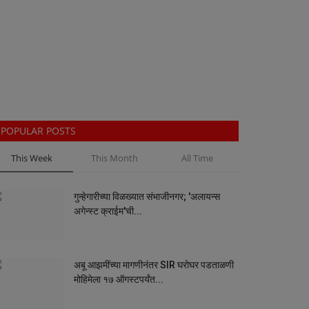
POPULAR POSTS
This Week
This Month
All Time
गुन्हेगारीच्या विळख्यात संभाजीनगर; 'अलायन्स
अगेन्स्ट क्राईम'ची...
अबू आझमींच्या मागणीनंतर SIR घरोघर पडताळणी
मोहिमेला १७ ऑगस्टपर्यंत...