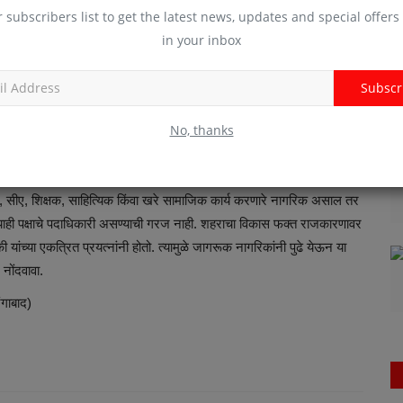
r subscribers list to get the latest news, updates and special offers 
 तरी व्यक्ती पात्र ठरू शकते. म्हणजेच ही संधी केवळ राजकीय लोकांसाठी नसून
in your inbox
ंकडे असतो आणि यासाठी शासनाचा अधिकृत आदेश व नियमावली अस्तित्वात
Subscr
ण्यांचे नातेवाईक, मित्रमंडळी किंवा कार्यकर्त्यांना बक्षीस म्हणून देण्यासाठी नसून
हे, हा शासनाचा स्पष्ट हेतू आहे. त्यामुळे या पदाबाबत पारदर्शकता आणि
No, thanks
 किंवा पंचायत समिती येथे अशा स्वीकृत नगरसेवक पदासाठी इच्छुक आणि
अर, सीए, शिक्षक, साहित्यिक किंवा खरे सामाजिक कार्य करणारे नागरिक असाल तर
णत्याही पक्षाचे पदाधिकारी असण्याची गरज नाही. शहराचा विकास फक्त राजकारणावर
ंच्या एकत्रित प्रयत्नांनी होतो. त्यामुळे जागरूक नागरिकांनी पुढे येऊन या
नोंदवावा.
गाबाद)