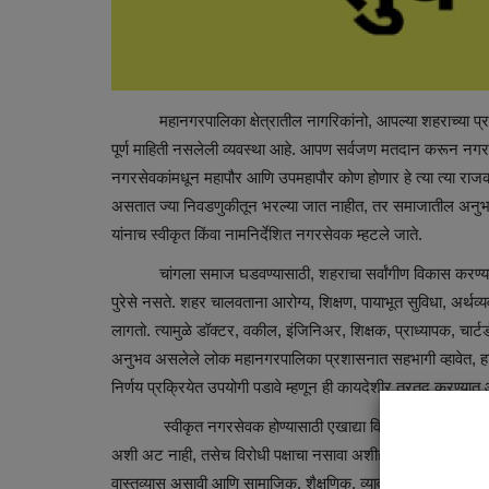
महानगरपालिका क्षेत्रातील नागरिकांनो, आपल्या शहराच्या प्रशास
पूर्ण माहिती नसलेली व्यवस्था आहे. आपण सर्वजण मतदान करून नगर
नगरसेवकांमधून महापौर आणि उपमहापौर कोण होणार हे त्या त्या राजक
असतात ज्या निवडणुकीतून भरल्या जात नाहीत, तर समाजातील अनुभवी 
यांनाच स्वीकृत किंवा नामनिर्देशित नगरसेवक म्हटले जाते.
चांगला समाज घडवण्यासाठी, शहराचा सर्वांगीण विकास करण्यासाठी
पुरेसे नसते. शहर चालवताना आरोग्य, शिक्षण, पायाभूत सुविधा, अर्थव्
लागतो. त्यामुळे डॉक्टर, वकील, इंजिनिअर, शिक्षक, प्राध्यापक, चार्टर्
अनुभव असलेले लोक महानगरपालिका प्रशासनात सहभागी व्हावेत, हा या
निर्णय प्रक्रियेत उपयोगी पडावे म्हणून ही कायदेशीर तरतूद करण्यात
स्वीकृत नगरसेवक होण्यासाठी एखाद्या विशिष्ट राजकीय पक्षाशी 
अशी अट नाही, तसेच विरोधी पक्षाचा नसावा अशीही कोणतीही कायदेशीर 
वास्तव्यास असावी आणि सामाजिक, शैक्षणिक, व्यावसायिक किंवा सार्वज