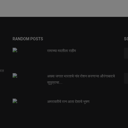
RANDOM POSTS
S
रामाच्या मदतीला राहीम
सरल
अख्या जगात भारताचे नांव रोशन करणाऱ्या औरंगाबादचे
सुपुत्राचा...
अमरावतीचे रत्न आता देशाचे भूषण