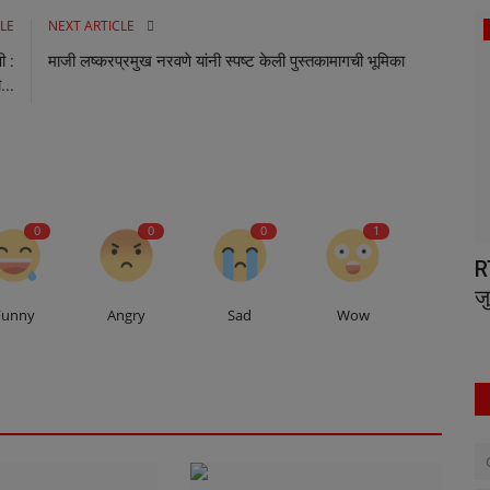
LE
NEXT ARTICLE
World News
ी :
माजी लष्करप्रमुख नरवणे यांनी स्पष्ट केली पुस्तकामागची भूमिका
ा...
0
0
0
1
कीय निधी
बशर गेले, अल-जौलानी आले: हुकूमशाही संपून
R
इस्लामचा उदय
ज
Funny
Angry
Sad
Wow