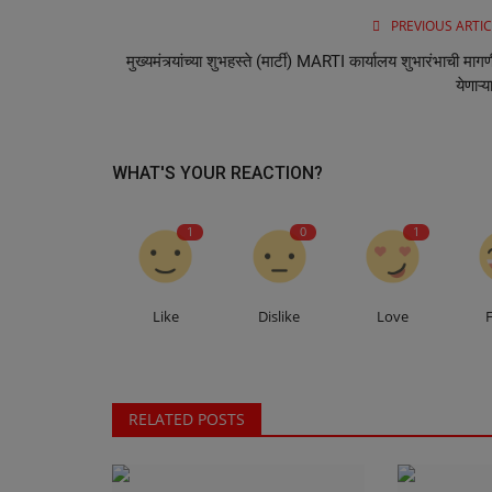
PREVIOUS ARTIC
Health
मुख्यमंत्र्यांच्या शुभहस्ते (मार्टी) MARTI कार्यालय शुभारंभाची मागण
येणाऱ्य
WHAT'S YOUR REACTION?
1
0
1
अर्ज करा, मदत मिळवा – मुख्यमंत्री वैद्य
आता तुमच्या...
Like
Dislike
Love
RELATED POSTS