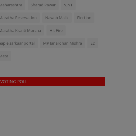
Maharashtra
Sharad Pawar
VJNT
Maratha Reservation
Nawab Malik
Election
Maratha Kranti Morcha
Hit Fire
aaple sarkaar portal
MP Janardhan Mishra
ED
Meta
VOTING POLL