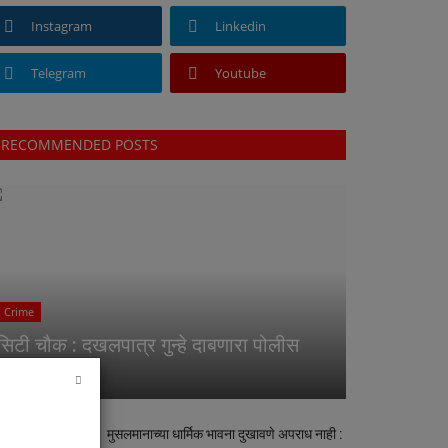
Instagram
Linkedin
Telegram
Youtube
RECOMMENDED POSTS
Crime
सिटी चौक : दखलपात्र गुन्हे दाबणारा पोलीस
स्टेशन
मुसलमानाच्या धार्मिक भावना दुखावणे अपराध नाही :