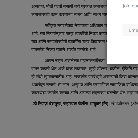
Join ou
असतात. मोठी पदवी नसली तरी प्रत्यक्ष समाजकार्य उल्लेखनीय असेल
समाजासाठी काम करणाऱ्या सजग आणि सक्षम नागरिकांसाठी आहे.
स्वीकृत नगरसेवक नेमण्याचा अधिकार महानगरपालिका आयुक्ता
आहे. त्या नियमांनुसार पात्र व्यक्तींची निवड व्हायला हवी. हे पद राजकार
तज्ञ आणि समाजोपयोगी व्यक्तींना शहर विकासात सहभागी करण्यासाठी आ
पात्रतेचे निकष पाळणे अत्यंत गरजेचे आहे.
आपण राहत असलेल्या महानगरपालिका, नगरपालिका, जिल्हा परिषद
पात्र व्यक्ती थेट अर्ज करू शकतात. तुम्ही डॉक्टर, वकील, इंजिनि
ही संधी तुमच्यासाठीच आहे. राजकीय पार्श्वभूमी असण्याची किंवा को
अवलंबून नसतो; तो ज्ञान, अनुभव आणि प्रामाणिक सामाजिक बांधिलकी या
व्यवस्थेचा उपयोग करावा आणि आपल्या शहराच्या घडणीत थेट सहभाग 
-डॉ रियाज़ देशमुख, सहाय्यक पोलीस आयुक्त (नि),
संभाजीनगर (औरं