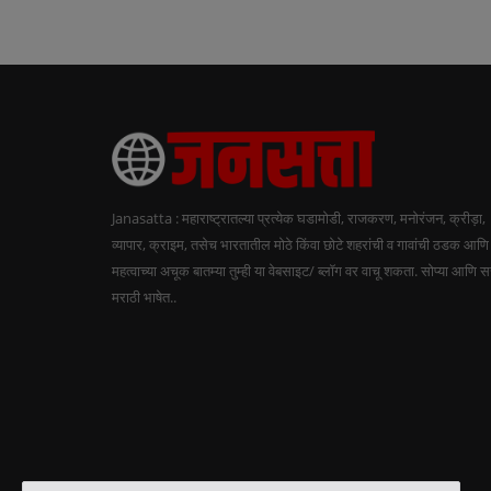
Janasatta : महाराष्ट्रातल्या प्रत्येक घडामोडी, राजकरण, मनोरंजन, क्रीड़ा,
व्यापार, क्राइम, तसेच भारतातील मोठे किंवा छोटे शहरांची व गावांची ठडक आणि
महत्वाच्या अचूक बातम्या तुम्ही या वेबसाइट/ ब्लॉग वर वाचू शकता. सोप्या आणि 
मराठी भाषेत..