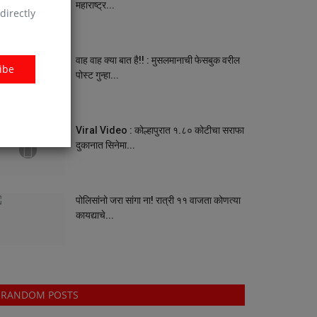
महाराष्ट्र...
directly
वाह वाह क्या बात है!! : मुसलमानाची फेसबुक वरील
ibe
पोस्ट गुन्हा...
Viral Video : कोल्हापुरात १.८० कोटीचा सराफा
दुकानात सिनेमा...
पोलिसांनो जरा सांगा ना! रात्री ११ वाजता कोणत्या
कायद्याचे...
RANDOM POSTS