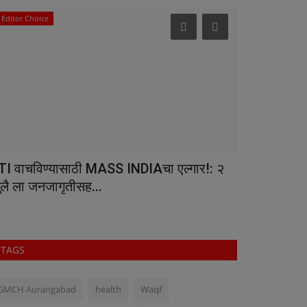
Editor Choice
National
TI वाचविण्यासाठी MASS INDIAचा एल्गार!: २
आरटीआय म्हणज
ुलै ला जनजागृतीसह...
साधन नाही! – क
TAGS
GMCH Aurangabad
health
Waqf