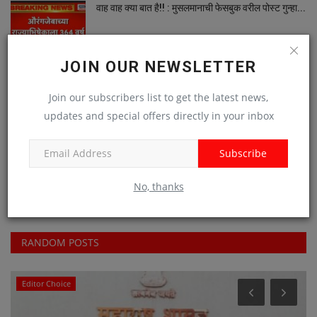
वाह वाह क्या बात है!! : मुसलमानाची फेसबुक वरील पोस्ट गुन्हा...
JOIN OUR NEWSLETTER
Viral Video : कोल्हापुरात १.८० कोटीचा सराफा दुकानात
सिनेमा...
Join our subscribers list to get the latest news,
updates and special offers directly in your inbox
पोलिसांनो जरा सांगा ना! रात्री ११ वाजता कोणत्या कायद्याचे...
Subscribe
No, thanks
RANDOM POSTS
Editor Choice