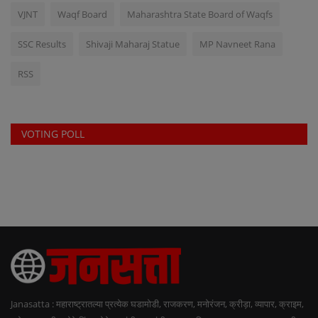
VJNT
Waqf Board
Maharashtra State Board of Waqfs
SSC Results
Shivaji Maharaj Statue
MP Navneet Rana
RSS
VOTING POLL
Janasatta : महाराष्ट्रातल्या प्रत्येक घडामोडी, राजकरण, मनोरंजन, क्रीड़ा, व्यापार, क्राइम,