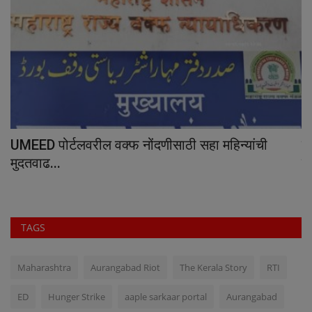
UMEED पोर्टलवरील वक्फ नोंदणीसाठी सहा महिन्यांची
इ
मुदतवाढ...
प्
TAGS
Maharashtra
Aurangabad Riot
The Kerala Story
RTI
ED
Hunger Strike
aaple sarkaar portal
Aurangabad