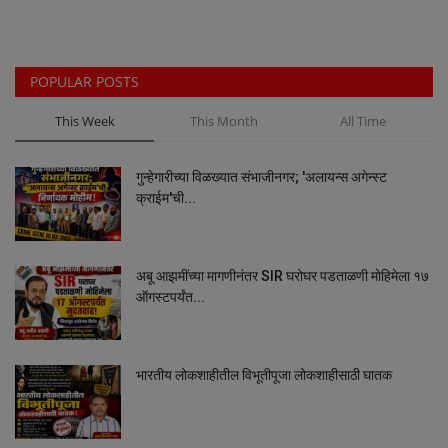
Maharashtra
POPULAR POSTS
Crime
This Week
This Month
All Time
Politics
गुन्हेगारीच्या विळख्यात संभाजीनगर; 'अलायन्स अगेन्स्ट
National
क्राईम'ची...
Educational
अबू आझमींच्या मागणीनंतर SIR घरोघर पडताळणी मोहिमेला १७
Health
ऑगस्टपर्यंत...
World News
भारतीय लोकशाहीतील विभूतीपूजा लोकशाहीसाठी घातक
Sports
Editor Choice