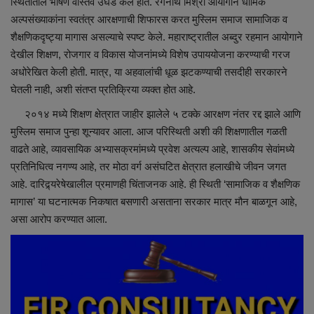
स्थितीतील भीषण वास्तव उघड केले होते. रंगनाथ मिश्रा आयोगाने धार्मिक
अल्पसंख्याकांना स्वतंत्र आरक्षणाची शिफारस करत मुस्लिम समाज सामाजिक व
Sociàl
शैक्षणिकदृष्ट्या मागास असल्याचे स्पष्ट केले. महाराष्ट्रातील अब्दुर रहमान आयोगाने
देखील शिक्षण, रोजगार व विकास योजनांमध्ये विशेष उपाययोजना करण्याची गरज
अधोरेखित केली होती. मात्र, या अहवालांची धूळ झटकण्याची तसदीही सरकारने
घेतली नाही, अशी संतप्त प्रतिक्रिया व्यक्त होत आहे.
२०१४ मध्ये शिक्षण क्षेत्रात जाहीर झालेले ५ टक्के आरक्षण नंतर रद्द झाले आणि
मुस्लिम समाज पुन्हा शून्यावर आला. आज परिस्थिती अशी की शिक्षणातील गळती
वाढते आहे, व्यावसायिक अभ्यासक्रमांमध्ये प्रवेश अत्यल्प आहे, शासकीय सेवांमध्ये
प्रतिनिधित्व नगण्य आहे, तर मोठा वर्ग असंघटित क्षेत्रात हलाखीचे जीवन जगत
आहे. दारिद्र्यरेषेखालील प्रमाणही चिंताजनक आहे. ही स्थिती ‘सामाजिक व शैक्षणिक
मागास’ या घटनात्मक निकषात बसणारी असताना सरकार मात्र मौन बाळगून आहे,
असा आरोप करण्यात आला.