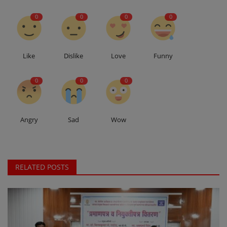
0
0
0
0
Like
Dislike
Love
Funny
0
0
0
Angry
Sad
Wow
RELATED POSTS