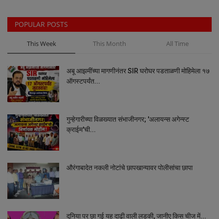
POPULAR POSTS
This Week
This Month
All Time
अबू आझमींच्या मागणीनंतर SIR घरोघर पडताळणी मोहिमेला १७
ऑगस्टपर्यंत...
गुन्हेगारीच्या विळख्यात संभाजीनगर; 'अलायन्स अगेन्स्ट
क्राईम'ची...
औरंगाबादेत नकली नोटांचे छापखान्यावर पोलीसांचा छापा
दुनिया पर छा गई यह दाढ़ी वाली लड़की, जानीए किस चीज में...