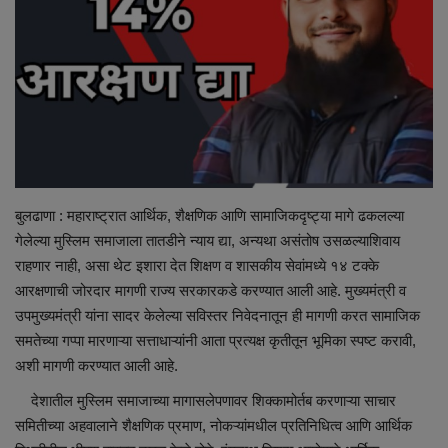
Maharashtra
Crime
Politics
National
बुलढाणा : महाराष्ट्रात आर्थिक, शैक्षणिक आणि सामाजिकदृष्ट्या मागे ढकलल्या
Educational
गेलेल्या मुस्लिम समाजाला तातडीने न्याय द्या, अन्यथा असंतोष उसळल्याशिवाय
राहणार नाही, असा थेट इशारा देत शिक्षण व शासकीय सेवांमध्ये १४ टक्के
Health
आरक्षणाची जोरदार मागणी राज्य सरकारकडे करण्यात आली आहे. मुख्यमंत्री व
उपमुख्यमंत्री यांना सादर केलेल्या सविस्तर निवेदनातून ही मागणी करत सामाजिक
World News
समतेच्या गप्पा मारणाऱ्या सत्ताधाऱ्यांनी आता प्रत्यक्ष कृतीतून भूमिका स्पष्ट करावी,
अशी मागणी करण्यात आली आहे.
Sports
देशातील मुस्लिम समाजाच्या मागासलेपणावर शिक्कामोर्तब करणाऱ्या साचार
समितीच्या अहवालाने शैक्षणिक प्रमाण, नोकऱ्यांमधील प्रतिनिधित्व आणि आर्थिक
Editor Choice