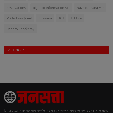
Reservations
Right To Information Act
Navneet Rana MP
MP Imtiyaz Jaleel
Shivsena
RTI
Hit Fire
Uddhav Thackeray
VOTING POLL
Janasatta : महाराष्ट्रातल्या प्रत्येक घडामोडी, राजकरण, मनोरंजन, क्रीड़ा, व्यापार, क्राइम,