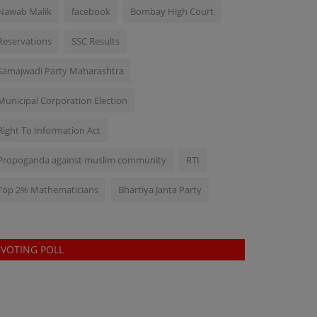
Nawab Malik
facebook
Bombay High Court
Reservations
SSC Results
Samajwadi Party Maharashtra
Municipal Corporation Election
Right To Information Act
Propoganda against muslim community
RTI
Top 2% Mathematicians
Bhartiya Janta Party
VOTING POLL