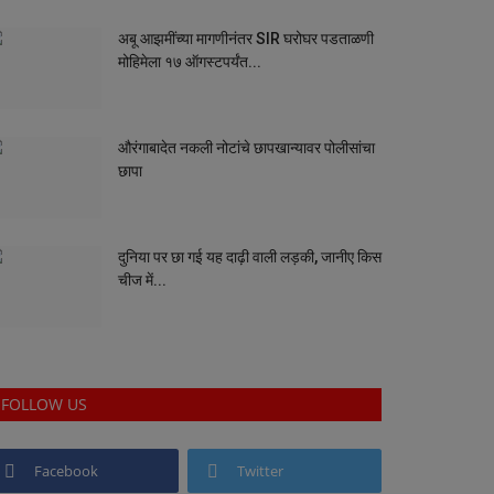
अबू आझमींच्या मागणीनंतर SIR घरोघर पडताळणी
मोहिमेला १७ ऑगस्टपर्यंत...
औरंगाबादेत नकली नोटांचे छापखान्यावर पोलीसांचा
छापा
दुनिया पर छा गई यह दाढ़ी वाली लड़की, जानीए किस
चीज में...
FOLLOW US
Facebook
Twitter