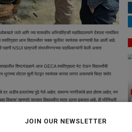
न ओळखले जाते आणि ज्या शासकीय अभियांत्रिकी महाविद्यालयाने देशाला नामांकित
 वसतिगृहात आज विद्यार्थ्यांवर चक्क चुलीवर स्वयंपाक करण्याची वेळ आली आहे.
ितीची पाहणी NSUI छत्रपती संभाजीनगरच्या पदाधिकाऱ्यांनी केली असता
ाखालील शिष्टमंडळाने आज GECA वसतिगृहाला भेट देऊन विद्यार्थ्यांची
्यांना धुराच्या लोटात चुली पेटवून स्वयंपाक करावा लागत असल्याचे चित्र समोर
दर अडीच हजारांच्या पुढे गेले आहेत. सामान्य नागरिकांचे हाल होतच आहेत, पण
विकास’ म्हणणारे सरकार विद्यार्थ्यांना मात्र धुरात ढकलत आहे. ही परिस्थिती
यांना स्वतः आदेश द्यावे लागले, यावरूनच प्रशासनाची यंत्रणा किती कोलमडली
JOIN OUR NEWSLETTER
ा?” असा सवालही त्यांनी उपस्थित केला.