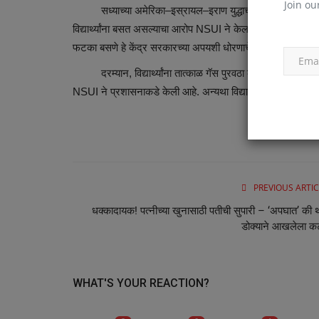
Join ou
सध्याच्या अमेरिका–इस्रायल–इराण युद्धाच्या पार्श्वभूमीवर केंद्
विद्यार्थ्यांना बसत असल्याचा आरोप NSUI ने केला आहे. शिक्षणासाठी घ
फटका बसणे हे केंद्र सरकारच्या अपयशी धोरणाचे उदाहरण असल्या
दरम्यान, विद्यार्थ्यांना तात्काळ गॅस पुरवठा करावा आणि महाविद्य
NSUI ने प्रशासनाकडे केली आहे. अन्यथा विद्यार्थ्यांच्या प्रश्नास
PREVIOUS ARTIC
धक्कादायक! पत्नीच्या खुनासाठी पतीची सुपारी – ‘अपघात’ की 
डोक्याने आखलेला 
WHAT'S YOUR REACTION?