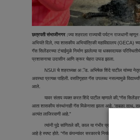
छत्रपती संभाजीनगर :
ज्या शहराला राज्याची पर्यटन राजधानी म्हणू
अभियंते दिले, त्या शासकीय अभियांत्रिकी महाविद्यालय (GECA) च्या
गॅस सिलेंडरच्या टंचाईमुळे निर्माण झालेल्या या धक्कादायक परिस्थ
प्रशासनाचा उदासीन आणि क्रूर चेहरा उघड झाला.
NSUI चे शहराध्यक्ष अॅड. अभिषेक शिंदे पाटील यांच्या नेतृत्व
अवस्था प्रत्यक्ष पाहिली. वसतिगृहात गॅस उपलब्ध नसल्यामुळे विद्यार्थ
आले.
यावर संताप व्यक्त करत शिंदे पाटील म्हणाले की,“गॅस सिलेंडरचे 
आता शासकीय संस्थांनाही गॅस मिळेनासा झाला आहे. ‘सबका साथ, सबका 
अत्यंत लाजिरवाणी आहे.”
त्यांनी पुढे सांगितले की, काल या गंभीर प्रश्नावर जिल्हाधिकाऱ्
आहे हे स्पष्ट होते. “गॅस कंपन्यांवर सरकारचे नियंत्रण उरले नाही क