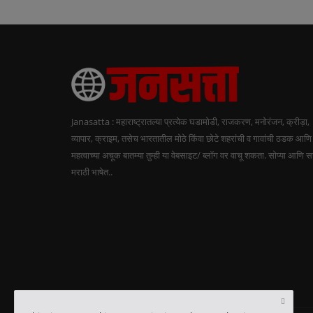
Janasatta : महाराष्ट्रातल्या प्रत्येक घडामोडी, राजकरण, मनोरंजन, क्रीड़ा,
व्यापार, क्राइम, तसेच भारतातील मोठे किंवा छोटे शहरांची व गावांची ठडक आणि
महत्वाच्या अचूक बातम्या तुम्ही या वेबसाइट/ ब्लॉग वर वाचू शकता. सोप्या आणि 
मराठी भाषेत..