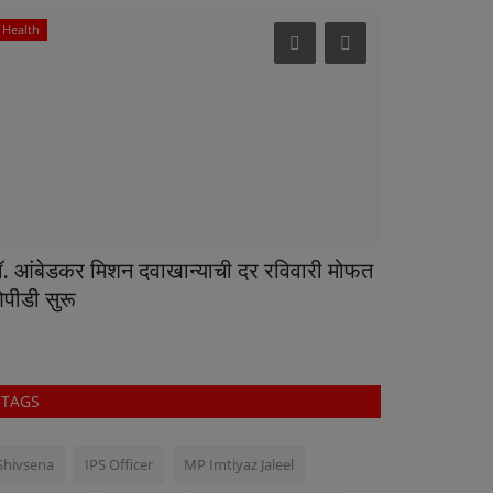
Health
World News
ॉ. आंबेडकर मिशन दवाखान्याची दर रविवारी मोफत
अमेरिकन सिनेटर
पीडी सुरू
कारवाईवरील..
TAGS
Shivsena
IPS Officer
MP Imtiyaz Jaleel