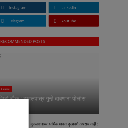
Instagram
Linkedin
Telegram
Youtube
RECOMMENDED POSTS
Crime
सिटी चौक : दखलपात्र गुन्हे दाबणारा पोलीस
स्टेशन
मुसलमानाच्या धार्मिक भावना दुखावणे अपराध नाही :