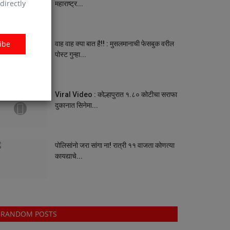
directly
महाराष्ट्र...
ibe
वाह वाह क्या बात है!! : मुसलमानाची फेसबुक वरील
पोस्ट गुन्हा...
Viral Video : कोल्हापुरात १.८० कोटीचा सराफा
दुकानात सिनेमा...
पोलिसांनो जरा सांगा ना! रात्री ११ वाजता कोणत्या
कायद्याचे...
RANDOM POSTS