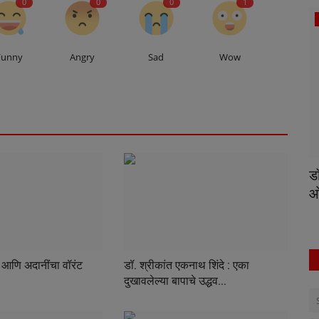
0
0
0
1
World News
Funny
Angry
Sad
Wow
ांदी? –
अमेरिकेचा ‘हाऊडी’ झाला ‘आउटी’, भारतीयांचा
ड
काढता पाय!
ओ
ार आणि अदानींचा वॉरंट
डॉ. श्रीकांत एकनाथ शिंदे : एका
दुखावलेल्या बापाचे उद्धव...