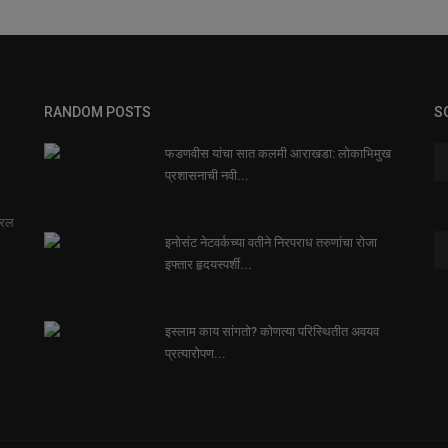
RANDOM POSTS
S
फडणवीस यांचा सात कलमी आराखडा: लोकाभिमुख
प्रशासनाची नवी...
सरल
इनोसंट नेटवर्कच्या वतीने निरपराध तरुणांचा रोजा
इफ्तार हृदयस्पर्शी...
इस्लाम काय सांगतो? कोणत्या परिस्थितीत अवयव
प्रत्यारोपण...