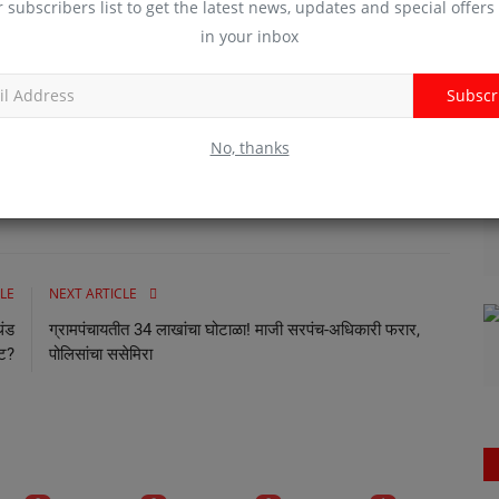
r subscribers list to get the latest news, updates and special offers 
र सरकारने घेतलेल्या कमर्शियल गॅस सिलेंडर संदर्भातील धोरणाचा थेट फटका
in your inbox
रापासून दूर राहणाऱ्या विद्यार्थ्यांना अशा प्रकारे इंधनटंचाईचा आणि महागाईचा
ची टीकाही करण्यात आली.
Subscr
ालयाच्या वसतिगृहातील ही गंभीर परिस्थिती तातडीने दूर करावी, अशी मागणी
ाठी तीव्र आंदोलन उभारले जाईल, असा इशाराही देण्यात आला आहे.
No, thanks
LE
NEXT ARTICLE
थंड
ग्रामपंचायतीत 34 लाखांचा घोटाळा! माजी सरपंच-अधिकारी फरार,
कट?
पोलिसांचा ससेमिरा