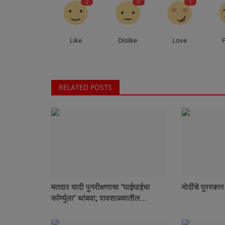
2
0
1
Crime
Like
Dislike
Love
RELATED POSTS
सीसीटीव्हीचा फतवा की पोलीस राज्याची न
दोन महिन्यांच्या...
मतदार यादी पुनरीक्षणाचा 'घाईघाईचा
मोदींचे पुरस्क
फॉर्म्युला' थांबवा; पावसाळ्यातील...